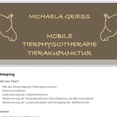
detaping
irkt das Tape?
Hilft den körpereigenen Heilungsprozessen
Schmerzreduktion
Unterstützung der Gelenkfunktionen
Verbesserung der Muskelfunktionen (Durchblutung und Mikrozirkulation)
Verbesserung der Lymphzirkulation und Anregung des Stoffwechsels
ationen
Schwellungen und Blutergüsse