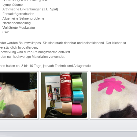
Lymphödeme
Arthritische Erkrankungen (z.B. Spat)
Fesselträgerschaden
Allgemeine Sehnenprobleme
Narbenbehandlung
Verhärtete Muskulatur
usw.
det werden Baumwolltapes. Sie sind stark dehnbar und selbstklebend. Der Kleber ist
verständlich hypoallergen.
ebewirkung wird durch Reibungswärme aktiviert.
den nur hochwertige Materialien verwendet.
pes halten ca. 3 bis 10 Tage, je nach Technik und Anlagestelle.