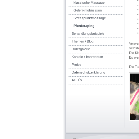
klassische Massage
Gelenkmobilisation
Stresspunktmassage
Pferdetaping
Behandlungsbeispiele
Themen / Blog
Verwen
selbst
Bildergalerie
Die Kl
Kontakt / Impressum
Es wer
Preise
Die Ta
Datenschutzerklärung
AGB´s