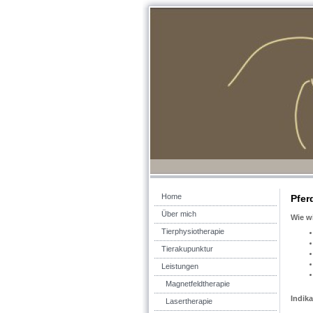
Home
Pfer
Über mich
Wie w
Tierphysiotherapie
Tierakupunktur
Leistungen
Magnetfeldtherapie
Indik
Lasertherapie